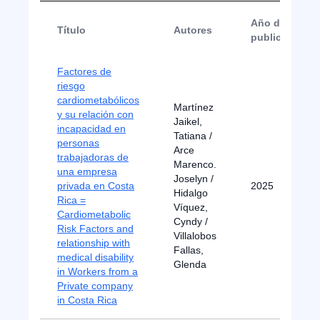
Año de
Título
Autores
publicación
Factores de
riesgo
cardiometabólicos
Martínez
y su relación con
Jaikel,
incapacidad en
Tatiana /
personas
Arce
trabajadoras de
Marenco.
una empresa
Joselyn /
privada en Costa
2025
Hidalgo
Rica =
Víquez,
Cardiometabolic
Cyndy /
Risk Factors and
Villalobos
relationship with
Fallas,
medical disability
Glenda
in Workers from a
Private company
in Costa Rica