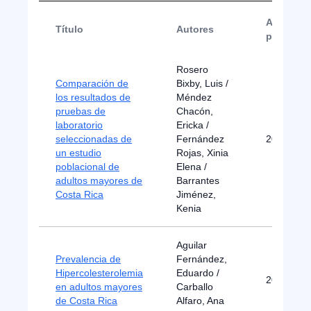
Año de
Título
Autores
publicac
Rosero
Comparación de
Bixby, Luis /
los resultados de
Méndez
pruebas de
Chacón,
laboratorio
Ericka /
seleccionadas de
Fernández
2007
un estudio
Rojas, Xinia
poblacional de
Elena /
adultos mayores de
Barrantes
Costa Rica
Jiménez,
Kenia
Aguilar
Prevalencia de
Fernández,
Hipercolesterolemia
Eduardo /
2012
en adultos mayores
Carballo
de Costa Rica
Alfaro, Ana