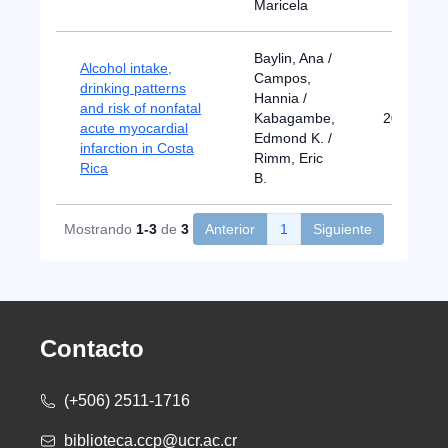
Maricela
Baylin, Ana /
Alcohol intake,
Campos,
drinking patterns
Hannia /
and risk of nonfatal
Kabagambe,
2005
acute myocardial
Edmond K. /
infarction in Costa
Rimm, Eric
Rica
B.
Mostrando
1-3
de
3
Anterior
1
Siguiente
Contacto
(+506) 2511-1716
biblioteca.ccp@ucr.ac.cr