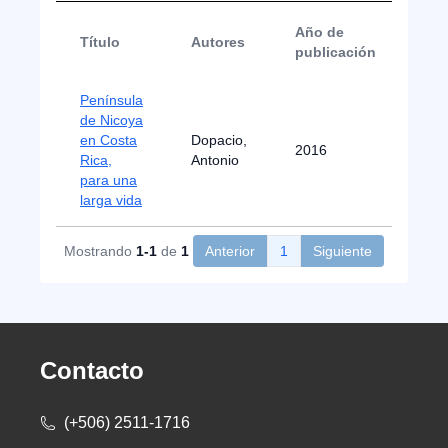
Año de
Título
Autores
Tip
publicación
Península
de Nicoya
Not
en Costa
Dopacio,
2016
de
Rica,
Antonio
Pre
para una
larga vida
Mostrando
1-1
de
1
Anterior
1
Siguiente
Contacto
(+506) 2511-1716