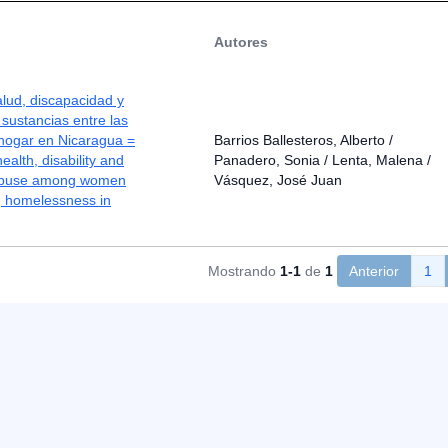
Autores
lud, discapacidad y
sustancias entre las
 hogar en Nicaragua =
Barrios Ballesteros, Alberto /
health, disability and
Panadero, Sonia / Lenta, Malena /
abuse among women
Vásquez, José Juan
g homelessness in
Mostrando
1-1
de
1
Anterior
1