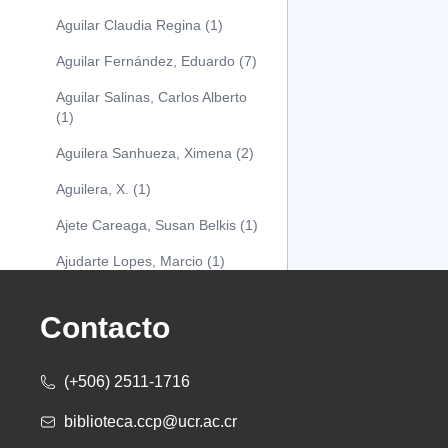
Aguilar Claudia Regina (1)
Aguilar Fernández, Eduardo (7)
Aguilar Salinas, Carlos Alberto
(1)
Aguilera Sanhueza, Ximena (2)
Aguilera, X. (1)
Ajete Careaga, Susan Belkis (1)
Ajudarte Lopes, Marcio (1)
Alarcón Osuna, Moisés Alejandro
(1)
Contacto
Alarcón Sánchez, Alberto (1)
(+506) 2511-1716
Albareda Tiana (1)
biblioteca.ccp@ucr.ac.cr
Alcócer Alfaro, Diana (1)