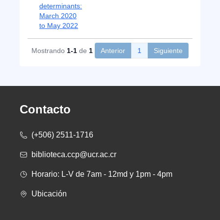
determinants:
March 2020
to May 2022
Mostrando
1-1
de
1
Anterior
1
Siguiente
Contacto
(+506) 2511-1716
biblioteca.ccp@ucr.ac.cr
Horario: L-V de 7am - 12md y 1pm - 4pm
Ubicación