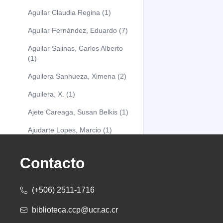
Aguilar Claudia Regina (1)
Aguilar Fernández, Eduardo (7)
Aguilar Salinas, Carlos Alberto
(1)
Aguilera Sanhueza, Ximena (2)
Aguilera, X. (1)
Ajete Careaga, Susan Belkis (1)
Ajudarte Lopes, Marcio (1)
Alarcón Osuna, Moisés Alejandro
(1)
Contacto
Alarcón Sánchez, Alberto (1)
(+506) 2511-1716
Albareda Tiana (1)
biblioteca.ccp@ucr.ac.cr
Alcócer Alfaro, Diana (1)