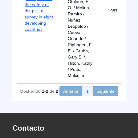
Otolorin, E.
the safety of
O. / Molina,
the pill : a
1987
Ramiro /
survey in eight
Nuñez,
developing
Leopoldo /
countries
Cueva,
Orlando /
Riphagen, F.
E. / Grubb,
Gary S. /
Hilton, Kathy
/ Potts,
Malcolm
Mostrando
1-2
de
2
Anterior
1
Siguiente
Contacto