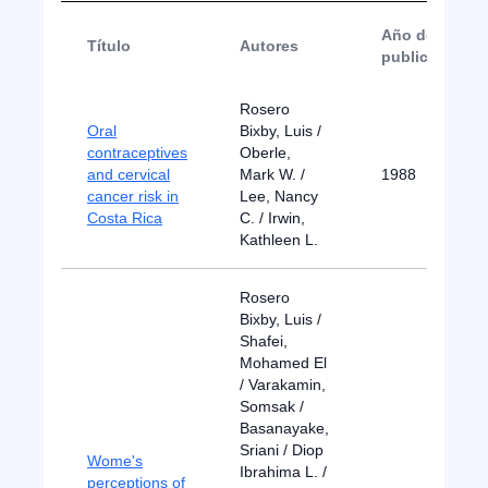
Año de
Título
Autores
publicación
Rosero
Oral
Bixby, Luis /
contraceptives
Oberle,
and cervical
Mark W. /
1988
cancer risk in
Lee, Nancy
Costa Rica
C. / Irwin,
Kathleen L.
Rosero
Bixby, Luis /
Shafei,
Mohamed El
/ Varakamin,
Somsak /
Basanayake,
Sriani / Diop
Wome's
Ibrahima L. /
perceptions of