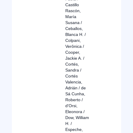
Castillo
Rascón,
María
Susana /
Ceballos,
Blanca H. /
Colpani,
Verônica /
Cooper,
Jackie A. /
Cortés,
Sandra /
Cortés
Valencia,
Adrián / de
Sá Cunha,
Roberto /
d'Orsi,
Eleonora /
Dow, William
H. /
Espeche,