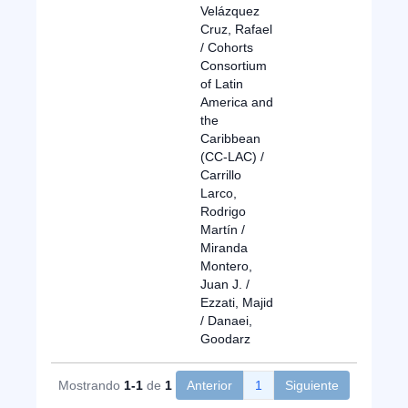
Velázquez
Cruz, Rafael
/ Cohorts
Consortium
of Latin
America and
the
Caribbean
(CC-LAC) /
Carrillo
Larco,
Rodrigo
Martín /
Miranda
Montero,
Juan J. /
Ezzati, Majid
/ Danaei,
Goodarz
Mostrando
1-1
de
1
Anterior
1
Siguiente