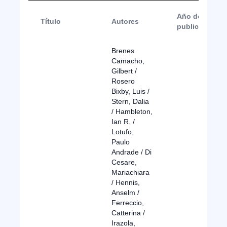
Año de
Título
Autores
publicación
Brenes
Camacho,
Gilbert /
Rosero
Bixby, Luis /
Stern, Dalia
/ Hambleton,
Ian R. /
Lotufo,
Paulo
Andrade / Di
Cesare,
Mariachiara
/ Hennis,
Anselm /
Ferreccio,
Catterina /
Irazola,