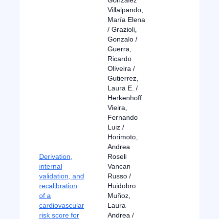
González
Villalpando,
María Elena
/ Grazioli,
Gonzalo /
Guerra,
Ricardo
Oliveira /
Gutierrez,
Laura E. /
Herkenhoff
Vieira,
Fernando
Luiz /
Horimoto,
Andrea
Derivation,
Roseli
internal
Vancan
validation, and
Russo /
recalibration
Huidobro
of a
Muñoz,
cardiovascular
Laura
risk score for
Andrea /