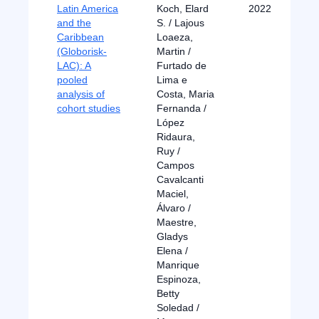
Latin America
Koch, Elard
2022
and the
S. / Lajous
Caribbean
Loaeza,
(Globorisk-
Martin /
LAC): A
Furtado de
pooled
Lima e
analysis of
Costa, Maria
cohort studies
Fernanda /
López
Ridaura,
Ruy /
Campos
Cavalcanti
Maciel,
Álvaro /
Maestre,
Gladys
Elena /
Manrique
Espinoza,
Betty
Soledad /