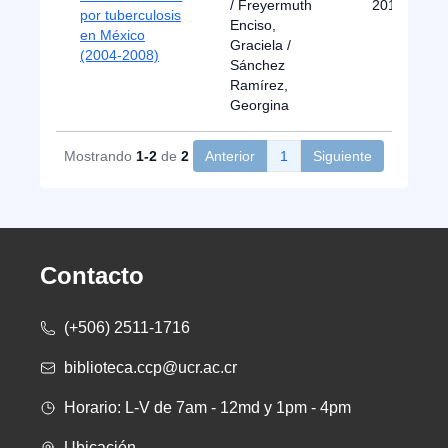
/ Freyermuth
2013
por tuberculosis
Enciso,
en México
Graciela /
(2004-2008)
Sánchez
Ramírez,
Georgina
Mostrando
1-2
de
2
Anterior
1
Siguiente
Contacto
(+506) 2511-1716
biblioteca.ccp@ucr.ac.cr
Horario: L-V de 7am - 12md y 1pm - 4pm
Ubicación