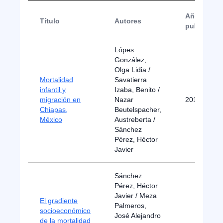
Año de
Título
Autores
publicació
Lópes
González,
Olga Lidia /
Mortalidad
Savatierra
infantil y
Izaba, Benito /
migración en
Nazar
2010
Chiapas,
Beutelspacher,
México
Austreberta /
Sánchez
Pérez, Héctor
Javier
Sánchez
Pérez, Héctor
Javier / Meza
El gradiente
Palmeros,
socioeconómico
José Alejandro
de la mortalidad