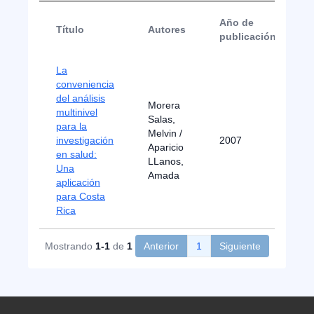
Año de
Título
Autores
publicación
La
conveniencia
del análisis
Morera
multinivel
Salas,
para la
Melvin /
investigación
2007
A
Aparicio
en salud:
LLanos,
Una
Amada
aplicación
para Costa
Rica
Mostrando
1-1
de
1
Anterior
1
Siguiente