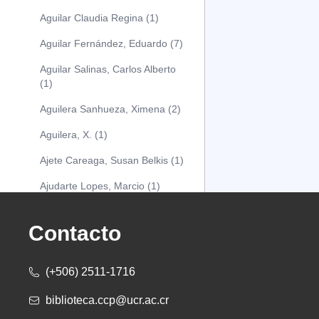
Aguilar Claudia Regina (1)
Aguilar Fernández, Eduardo (7)
Aguilar Salinas, Carlos Alberto
(1)
Aguilera Sanhueza, Ximena (2)
Aguilera, X. (1)
Ajete Careaga, Susan Belkis (1)
Ajudarte Lopes, Marcio (1)
Alarcón Osuna, Moisés Alejandro
(1)
Contacto
Alarcón Sánchez, Alberto (1)
(+506) 2511-1716
Albareda Tiana (1)
biblioteca.ccp@ucr.ac.cr
Alcócer Alfaro, Diana (1)