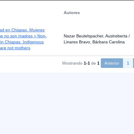
Autores
ad en Chiapas. Mujeres
ue no son madres = Non-
Nazar Beutelspacher, Austreberta /
in Chiapas. Indigenous
Linares Bravo, Bárbara Carolina
re not mothers
Mostrando
1-1
de
1
Anterior
1