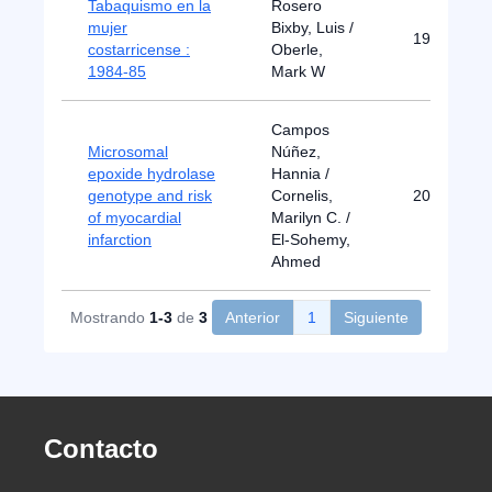
Tabaquismo en la
Rosero
mujer
Bixby, Luis /
1987
costarricense :
Oberle,
1984-85
Mark W
Campos
Microsomal
Núñez,
epoxide hydrolase
Hannia /
genotype and risk
Cornelis,
2007
of myocardial
Marilyn C. /
infarction
El-Sohemy,
Ahmed
Mostrando
1-3
de
3
Anterior
1
Siguiente
Contacto