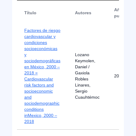
Año de
Título
Autores
publicaci
Factores de riesgo
cardiovascular y
condiciones
socioeconómicas
y
Lozano
sociodemográficas
Keymolen,
en México, 2000 –
Daniel /
2018 =
Gaxiola
2021
Cardiovascular
Robles
risk factors and
Linares,
socioeconomic
Sergio
and
Cuauhtémoc
sociodemographic
conditions
inMexico, 2000 –
2018