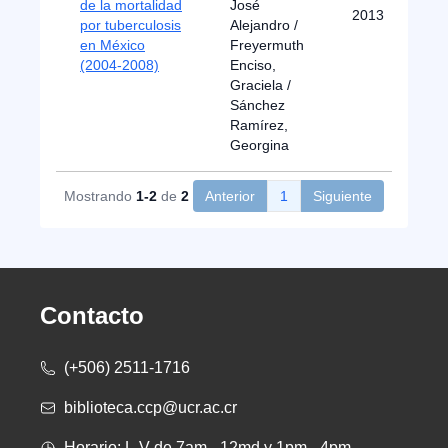
de la mortalidad
José
2013
por tuberculosis
Alejandro /
en México
Freyermuth
(2004-2008)
Enciso,
Graciela /
Sánchez
Ramírez,
Georgina
Mostrando
1-2
de
2
Anterior
1
Siguiente
Contacto
(+506) 2511-1716
biblioteca.ccp@ucr.ac.cr
Horario: L-V de 7am - 12md y 1pm - 4pm