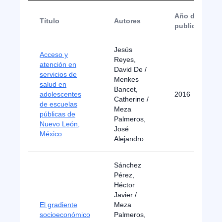
Año de
Título
Autores
publicación
Jesús
Acceso y
Reyes,
atención en
David De /
servicios de
Menkes
salud en
Bancet,
adolescentes
2016
Catherine /
de escuelas
Meza
públicas de
Palmeros,
Nuevo León,
José
México
Alejandro
Sánchez
Pérez,
Héctor
Javier /
El gradiente
Meza
socioeconómico
Palmeros,