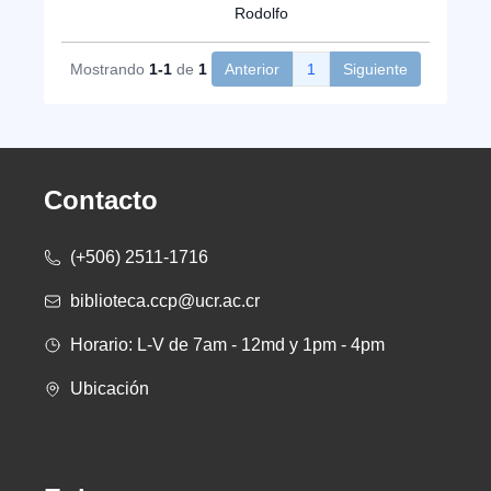
Rodolfo
Mostrando
1-1
de
1
Anterior
1
Siguiente
Contacto
(+506) 2511-1716
biblioteca.ccp@ucr.ac.cr
Horario: L-V de 7am - 12md y 1pm - 4pm
Ubicación