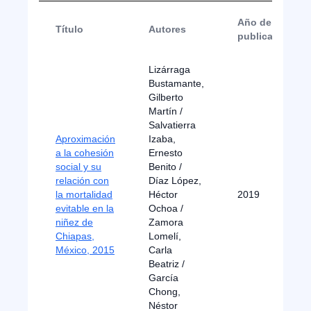
Año de
Título
Autores
publicación
Lizárraga
Bustamante,
Gilberto
Martín /
Salvatierra
Aproximación
Izaba,
a la cohesión
Ernesto
social y su
Benito /
relación con
Díaz López,
la mortalidad
Héctor
2019
evitable en la
Ochoa /
niñez de
Zamora
Chiapas,
Lomelí,
México, 2015
Carla
Beatriz /
García
Chong,
Néstor