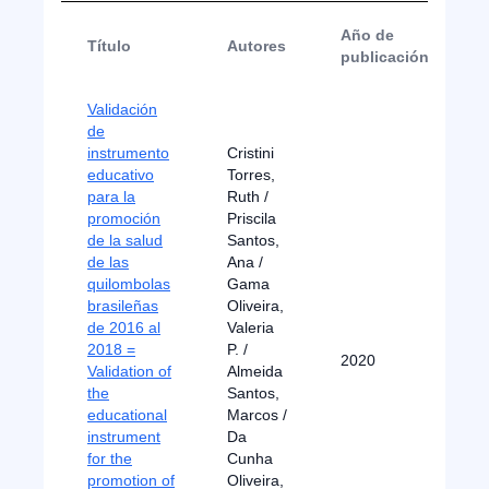
Año de
Título
Autores
publicación
Validación
de
instrumento
Cristini
educativo
Torres,
para la
Ruth /
promoción
Priscila
de la salud
Santos,
de las
Ana /
quilombolas
Gama
brasileñas
Oliveira,
de 2016 al
Valeria
2018 =
P. /
2020
A
Validation of
Almeida
the
Santos,
educational
Marcos /
instrument
Da
for the
Cunha
promotion of
Oliveira,