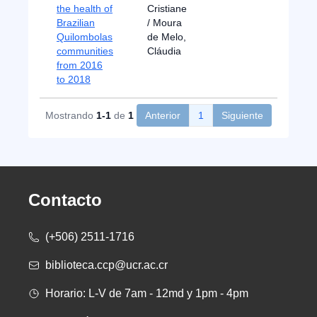
the health of
Cristiane
Brazilian
/ Moura
Quilombolas
de Melo,
communities
Cláudia
from 2016
to 2018
Mostrando
1-1
de
1
Anterior
1
Siguiente
Contacto
(+506) 2511-1716
biblioteca.ccp@ucr.ac.cr
Horario: L-V de 7am - 12md y 1pm - 4pm