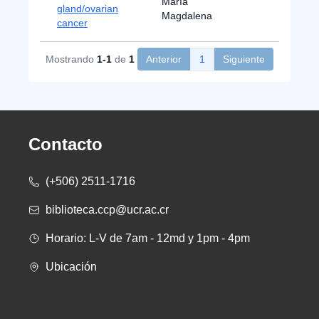
María
gland/ovarian
Magdalena
cancer
Mostrando
1-1
de
1
Anterior
1
Siguiente
Contacto
(+506) 2511-1716
biblioteca.ccp@ucr.ac.cr
Horario: L-V de 7am - 12md y 1pm - 4pm
Ubicación