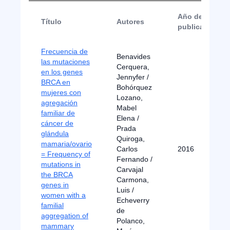
Año de
Título
Autores
publicación
Frecuencia de
Benavides
las mutaciones
Cerquera,
en los genes
Jennyfer /
BRCA en
Bohórquez
mujeres con
Lozano,
agregación
Mabel
familiar de
Elena /
cáncer de
Prada
glándula
Quiroga,
mamaria/ovario
Carlos
2016
= Frequency of
Fernando /
mutations in
Carvajal
the BRCA
Carmona,
genes in
Luis /
women with a
Echeverry
familial
de
aggregation of
Polanco,
mammary