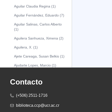
Aguilar Claudia Regina (1)
Aguilar Fernández, Eduardo (7)
Aguilar Salinas, Carlos Alberto
(1)
Aguilera Sanhueza, Ximena (2)
Aguilera, X. (1)
Ajete Careaga, Susan Belkis (1)
Ajudarte Lopes, Marcio (1)
Alarcón Osuna, Moisés Alejandro
(1)
Contacto
Alarcón Sánchez, Alberto (1)
(+506) 2511-1716
Albareda Tiana (1)
biblioteca.ccp@ucr.ac.cr
Alcócer Alfaro, Diana (1)