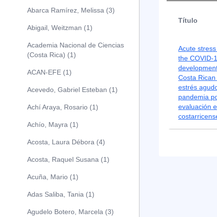
Abarca Ramírez, Melissa (3)
Título
Abigail, Weitzman (1)
Academia Nacional de Ciencias
Acute stress
(Costa Rica) (1)
the COVID-1
development 
ACAN-EFE (1)
Costa Rican
estrés agudo
Acevedo, Gabriel Esteban (1)
pandemia po
evaluación 
Achí Araya, Rosario (1)
costarricens
Achío, Mayra (1)
Acosta, Laura Débora (4)
Acosta, Raquel Susana (1)
Acuña, Mario (1)
Adas Saliba, Tania (1)
Agudelo Botero, Marcela (3)