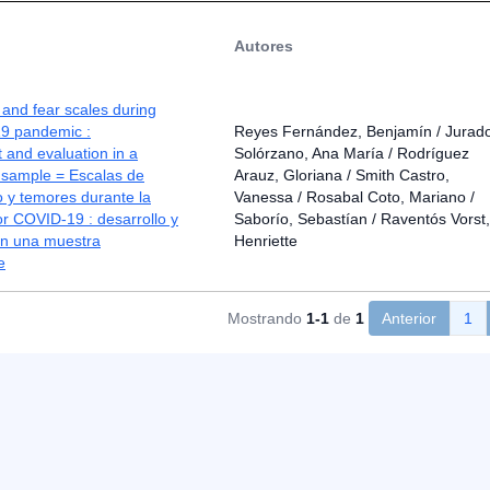
Autores
 and fear scales during
9 pandemic :
Reyes Fernández, Benjamín / Jurad
and evaluation in a
Solórzano, Ana María / Rodríguez
 sample = Escalas de
Arauz, Gloriana / Smith Castro,
 y temores durante la
Vanessa / Rosabal Coto, Mariano /
r COVID-19 : desarrollo y
Saborío, Sebastían / Raventós Vorst,
en una muestra
Henriette
e
Mostrando
1-1
de
1
Anterior
1