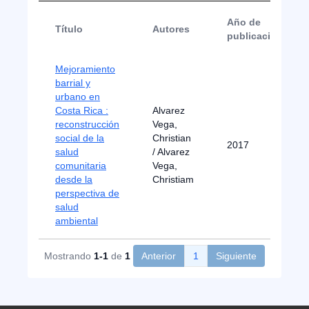
Año de
Título
Autores
publicación
Mejoramiento
barrial y
urbano en
Costa Rica :
Alvarez
reconstrucción
Vega,
social de la
Christian
2017
salud
/ Alvarez
comunitaria
Vega,
desde la
Christiam
perspectiva de
salud
ambiental
Mostrando
1-1
de
1
Anterior
1
Siguiente