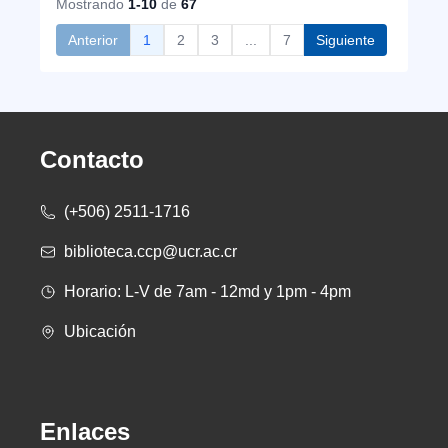
Mostrando
1-10
de
67
Anterior
1
2
3
...
7
Siguiente
Contacto
(+506) 2511-1716
biblioteca.ccp@ucr.ac.cr
Horario: L-V de 7am - 12md y 1pm - 4pm
Ubicación
Enlaces