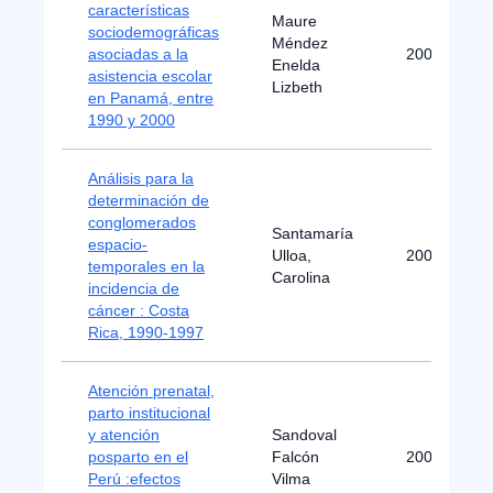
características
Maure
sociodemográficas
Méndez
asociadas a la
2004
Enelda
asistencia escolar
Lizbeth
en Panamá, entre
1990 y 2000
Análisis para la
determinación de
conglomerados
Santamaría
espacio-
Ulloa,
2002
temporales en la
Carolina
incidencia de
cáncer : Costa
Rica, 1990-1997
Atención prenatal,
parto institucional
y atención
Sandoval
posparto en el
Falcón
2002
Perú :efectos
Vilma