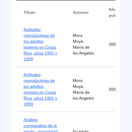
Año de
Título
Autores
publicació
Actitudes
reproductivas de
Mora
los adultos
Moya,
2000
jóvenes en Costa
María de
Rica, años 1991 y
los Angeles
1999
Actitudes
reproductivas de
Mora
los adultos
Moya,
2000
jóvenes en Costa
María de
Rica, años 1991 y
los Angeles
1999
Análisis
comparativo de la
morbi - mortalidad
Guzmán