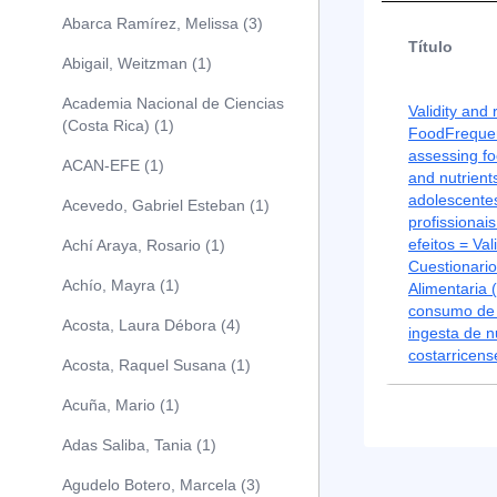
Abarca Ramírez, Melissa (3)
Título
Abigail, Weitzman (1)
Academia Nacional de Ciencias
Validity and r
(Costa Rica) (1)
FoodFrequen
assessing f
ACAN-EFE (1)
and nutrient
adolescente
Acevedo, Gabriel Esteban (1)
profissionai
efeitos = Val
Achí Araya, Rosario (1)
Cuestionari
Achío, Mayra (1)
Alimentaria 
consumo de 
Acosta, Laura Débora (4)
ingesta de n
costarricens
Acosta, Raquel Susana (1)
Acuña, Mario (1)
Adas Saliba, Tania (1)
Agudelo Botero, Marcela (3)