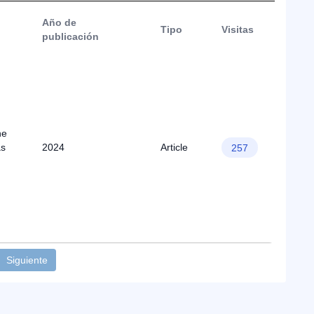
Año de
Tipo
Visitas
publicación
ne
as
2024
Article
257
Siguiente