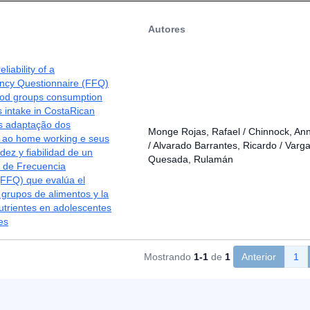
Autores
eliability of a
cy Questionnaire (FFQ)
ood groups consumption
s intake in CostaRican
s adaptação dos
Monge Rojas, Rafael / Chinnock, An
s ao home working e seus
/ Alvarado Barrantes, Ricardo / Varg
idez y fiabilidad de un
Quesada, Rulamán
o de Frecuencia
(FFQ) que evalúa el
grupos de alimentos y la
utrientes en adolescentes
es
Mostrando
1-1
de
1
Anterior
1