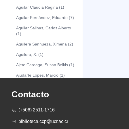
Aguilar Claudia Regina (1)
Aguilar Fernández, Eduardo (7)
Aguilar Salinas, Carlos Alberto
(1)
Aguilera Sanhueza, Ximena (2)
Aguilera, X. (1)
Ajete Careaga, Susan Belkis (1)
Ajudarte Lopes, Marcio (1)
Alarcón Osuna, Moisés Alejandro
(1)
Contacto
Alarcón Sánchez, Alberto (1)
(+506) 2511-1716
Albareda Tiana (1)
biblioteca.ccp@ucr.ac.cr
Alcócer Alfaro, Diana (1)