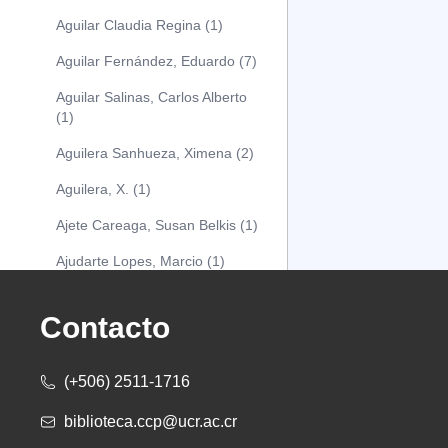
Aguilar Claudia Regina (1)
Aguilar Fernández, Eduardo (7)
Aguilar Salinas, Carlos Alberto
(1)
Aguilera Sanhueza, Ximena (2)
Aguilera, X. (1)
Ajete Careaga, Susan Belkis (1)
Ajudarte Lopes, Marcio (1)
Alarcón Osuna, Moisés Alejandro
(1)
Contacto
Alarcón Sánchez, Alberto (1)
(+506) 2511-1716
Albareda Tiana (1)
biblioteca.ccp@ucr.ac.cr
Alcócer Alfaro, Diana (1)