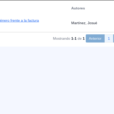
Autores
énero frente a la factura
Martínez, Josué
Mostrando
1-1
de
1
Anterior
1