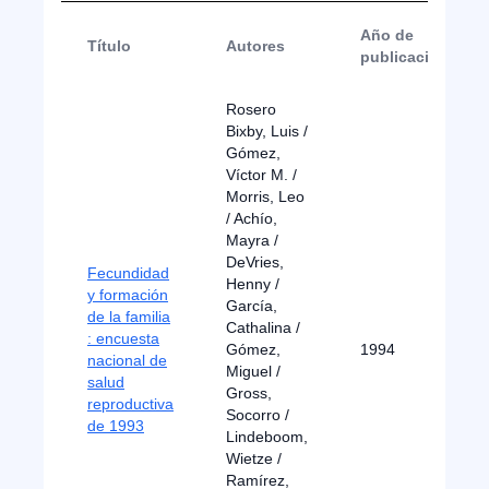
Año de
Título
Autores
publicación
Rosero
Bixby, Luis /
Gómez,
Víctor M. /
Morris, Leo
/ Achío,
Mayra /
DeVries,
Fecundidad
Henny /
y formación
García,
de la familia
Cathalina /
: encuesta
Gómez,
1994
nacional de
Miguel /
salud
Gross,
reproductiva
Socorro /
de 1993
Lindeboom,
Wietze /
Ramírez,