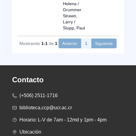
Helena /
Grummer
Strawn,
Larry /
Stupp, Paul
Mostrando
1-1
de
1
Anterior
1
Siguiente
Contacto
(+506) 2511-1716
biblioteca.ccp@ucr.ac.cr
Horario: L-V de 7am - 12md y 1pm - 4pm
Ubicación