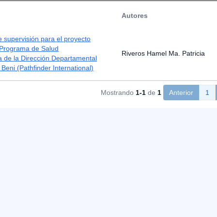
Autores
e supervisión para el proyecto
 Programa de Salud
Riveros Hamel Ma. Patricia
 de la Dirección Departamental
 Beni (Pathfinder International)
Mostrando
1-1
de
1
Anterior
1