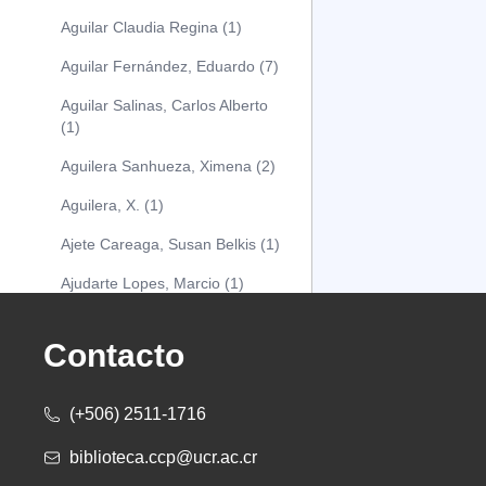
Aguilar Claudia Regina (1)
Aguilar Fernández, Eduardo (7)
Aguilar Salinas, Carlos Alberto
(1)
Aguilera Sanhueza, Ximena (2)
Aguilera, X. (1)
Ajete Careaga, Susan Belkis (1)
Ajudarte Lopes, Marcio (1)
Alarcón Osuna, Moisés Alejandro
(1)
Contacto
Alarcón Sánchez, Alberto (1)
(+506) 2511-1716
Albareda Tiana (1)
biblioteca.ccp@ucr.ac.cr
Alcócer Alfaro, Diana (1)