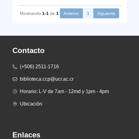
Mostrando
1-1
de
1
Anterior
1
Siguiente
Contacto
(+506) 2511-1716
biblioteca.ccp@ucr.ac.cr
Horario: L-V de 7am - 12md y 1pm - 4pm
Ubicación
Enlaces