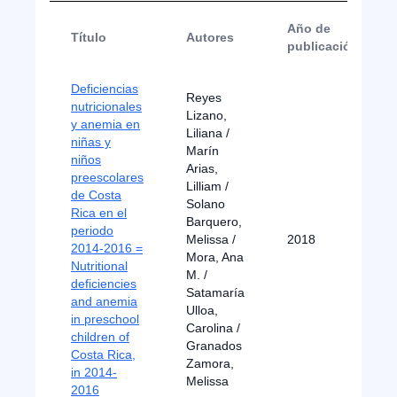
Año de
Título
Autores
publicación
Deficiencias
Reyes
nutricionales
Lizano,
y anemia en
Liliana /
niñas y
Marín
niños
Arias,
preescolares
Lilliam /
de Costa
Solano
Rica en el
Barquero,
periodo
Melissa /
2018
2014-2016 =
Mora, Ana
Nutritional
M. /
deficiencies
Satamaría
and anemia
Ulloa,
in preschool
Carolina /
children of
Granados
Costa Rica,
Zamora,
in 2014-
Melissa
2016