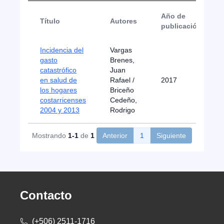
Año de
Título
Autores
publicación
Incidencia del
Vargas
gasto
Brenes,
catastrófico
Juan
en salud de
Rafael /
2017
los hogares
Briceño
costarricenses
Cedeño,
2004 y 2013
Rodrigo
Mostrando
1-1
de
1
Anterior
1
Siguiente
Contacto
(+506) 2511-1716