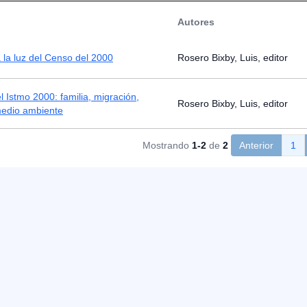
Autores
 la luz del Censo del 2000
Rosero Bixby, Luis, editor
l Istmo 2000: familia, migración,
Rosero Bixby, Luis, editor
medio ambiente
Mostrando
1-2
de
2
Anterior
1