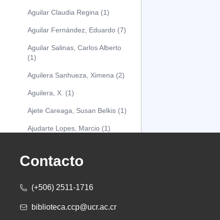
Aguilar Claudia Regina (1)
Aguilar Fernández, Eduardo (7)
Aguilar Salinas, Carlos Alberto
(1)
Aguilera Sanhueza, Ximena (2)
Aguilera, X. (1)
Ajete Careaga, Susan Belkis (1)
Ajudarte Lopes, Marcio (1)
Alarcón Osuna, Moisés Alejandro
(1)
Contacto
Alarcón Sánchez, Alberto (1)
(+506) 2511-1716
Albareda Tiana (1)
biblioteca.ccp@ucr.ac.cr
Alcócer Alfaro, Diana (1)