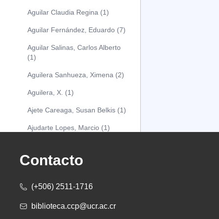
Aguilar Claudia Regina (1)
Aguilar Fernández, Eduardo (7)
Aguilar Salinas, Carlos Alberto
(1)
Aguilera Sanhueza, Ximena (2)
Aguilera, X. (1)
Ajete Careaga, Susan Belkis (1)
Ajudarte Lopes, Marcio (1)
Alarcón Osuna, Moisés Alejandro
(1)
Contacto
Alarcón Sánchez, Alberto (1)
(+506) 2511-1716
Albareda Tiana (1)
biblioteca.ccp@ucr.ac.cr
Alcócer Alfaro, Diana (1)