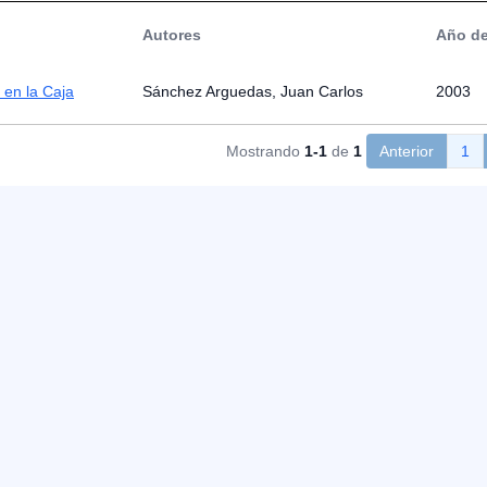
Autores
Año de
 en la Caja
Sánchez Arguedas, Juan Carlos
2003
Mostrando
1-1
de
1
Anterior
1