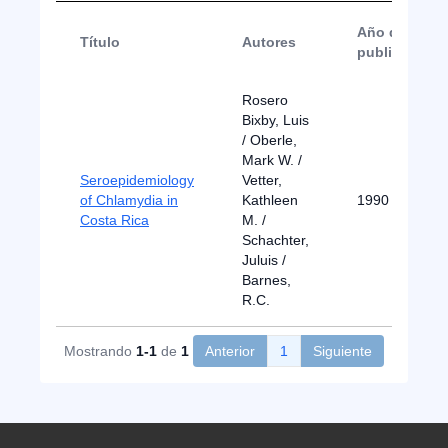
Año de
Título
Autores
publicación
Rosero
Bixby, Luis
/ Oberle,
Mark W. /
Seroepidemiology
Vetter,
of Chlamydia in
Kathleen
1990
Costa Rica
M. /
Schachter,
Juluis /
Barnes,
R.C.
Mostrando
1-1
de
1
Anterior
1
Siguiente