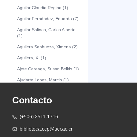
Aguilar Claudia Regina (1)
Aguilar Fernández, Eduardo (7)
Aguilar Salinas, Carlos Alberto
(1)
Aguilera Sanhueza, Ximena (2)
Aguilera, X. (1)
Ajete Careaga, Susan Belkis (1)
Ajudarte Lopes, Marcio (1)
Alarcón Osuna, Moisés Alejandro
(1)
Contacto
Alarcón Sánchez, Alberto (1)
(+506) 2511-1716
Albareda Tiana (1)
biblioteca.ccp@ucr.ac.cr
Alcócer Alfaro, Diana (1)