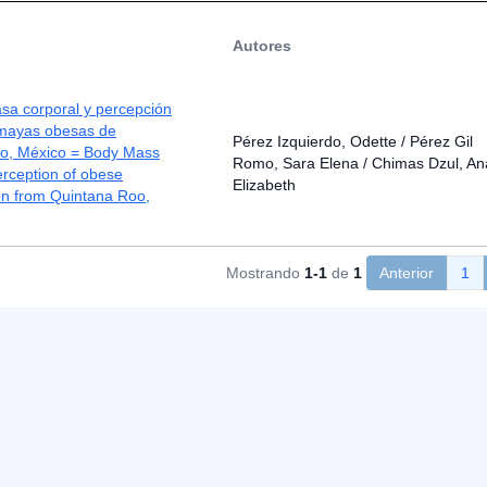
Autores
sa corporal y percepción
mayas obesas de
Pérez Izquierdo, Odette / Pérez Gil
o, México = Body Mass
Romo, Sara Elena / Chimas Dzul, An
rception of obese
Elizabeth
 from Quintana Roo,
Mostrando
1-1
de
1
Anterior
1