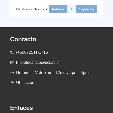
Mostrando
1-2
de
2
Anterior
1
Siguiente
Contacto
(+506) 2511-1716
biblioteca.ccp@ucr.ac.cr
Horario: L-V de 7am - 12md y 1pm - 4pm
Ubicación
Enlaces