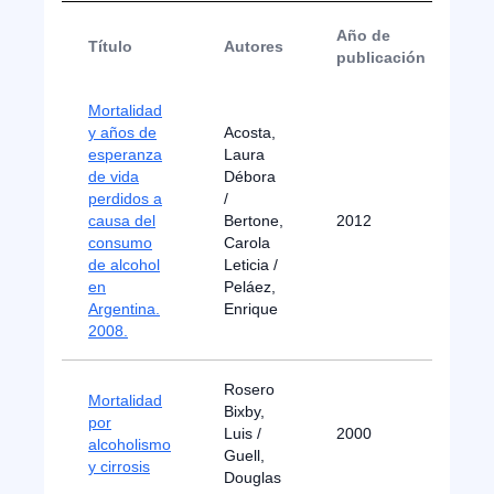
Año de
Título
Autores
T
publicación
Mortalidad
y años de
Acosta,
esperanza
Laura
de vida
Débora
perdidos a
/
causa del
Bertone,
2012
Ar
consumo
Carola
de alcohol
Leticia /
en
Peláez,
Argentina.
Enrique
2008.
Rosero
Mortalidad
Bixby,
por
Luis /
2000
M
alcoholismo
Guell,
y cirrosis
Douglas