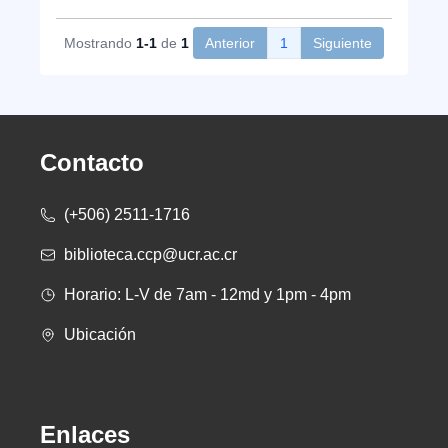
Mostrando
1-1
de
1
Anterior
1
Siguiente
Contacto
(+506) 2511-1716
biblioteca.ccp@ucr.ac.cr
Horario: L-V de 7am - 12md y 1pm - 4pm
Ubicación
Enlaces