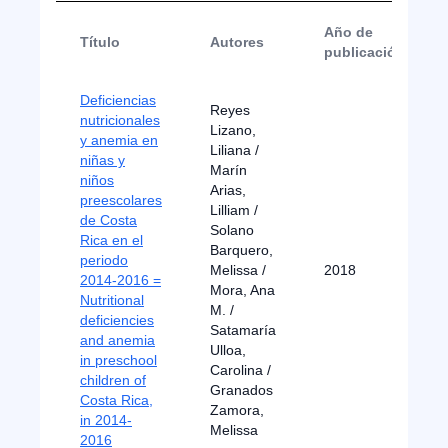
Año de
Título
Autores
publicación
Deficiencias
Reyes
nutricionales
Lizano,
y anemia en
Liliana /
niñas y
Marín
niños
Arias,
preescolares
Lilliam /
de Costa
Solano
Rica en el
Barquero,
periodo
Melissa /
2018
2014-2016 =
Mora, Ana
Nutritional
M. /
deficiencies
Satamaría
and anemia
Ulloa,
in preschool
Carolina /
children of
Granados
Costa Rica,
Zamora,
in 2014-
Melissa
2016