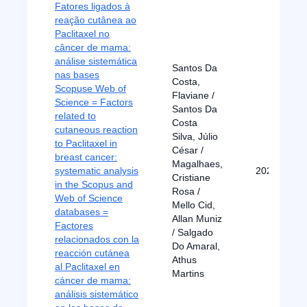
Fatores ligados à
reação cutânea ao
Paclitaxel no
câncer de mama:
análise sistemática
Santos Da
nas bases
Costa,
Scopuse Web of
Flaviane /
Science = Factors
Santos Da
related to
Costa
cutaneous reaction
Silva, Júlio
to Paclitaxel in
César /
breast cancer:
Magalhaes,
systematic analysis
2024
Cristiane
in the Scopus and
Rosa /
Web of Science
Mello Cid,
databases =
Allan Muniz
Factores
/ Salgado
relacionados con la
Do Amaral,
reacción cutánea
Athus
al Paclitaxel en
Martins
cáncer de mama:
análisis sistemático