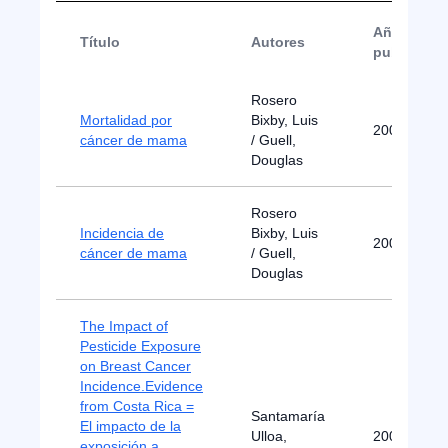
Año de
Título
Autores
publicació
Rosero
Mortalidad por
Bixby, Luis
2000
cáncer de mama
/ Guell,
Douglas
Rosero
Incidencia de
Bixby, Luis
2000
cáncer de mama
/ Guell,
Douglas
The Impact of
Pesticide Exposure
on Breast Cancer
Incidence.Evidence
from Costa Rica =
Santamaría
El impacto de la
Ulloa,
2009
exposición a