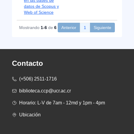
en las bases de
datos de Scopus y
Web of Science
Mostrando
1-6
de
6
Anterior
1
Siguiente
Contacto
(+506) 2511-1716
biblioteca.ccp@ucr.ac.cr
Horario: L-V de 7am - 12md y 1pm - 4pm
Ubicación