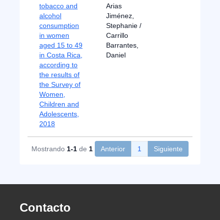
tobacco and
Arias
alcohol
Jiménez,
consumption
Stephanie /
in women
Carrillo
aged 15 to 49
Barrantes,
in Costa Rica,
Daniel
according to
the results of
the Survey of
Women,
Children and
Adolescents,
2018
Mostrando
1-1
de
1
Anterior
1
Siguiente
Contacto