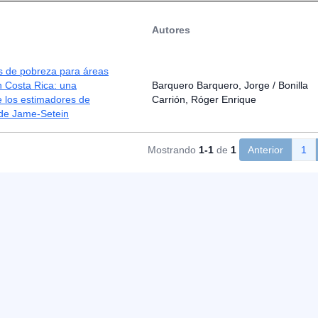
Autores
s de pobreza para áreas
 Costa Rica: una
Barquero Barquero, Jorge / Bonilla
e los estimadores de
Carrión, Róger Enrique
 de Jame-Setein
Mostrando
1-1
de
1
Anterior
1