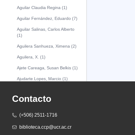
Aguilar Claudia Regina (1)
Aguilar Fernández, Eduardo (7)
Aguilar Salinas, Carlos Alberto
(1)
Aguilera Sanhueza, Ximena (2)
Aguilera, X. (1)
Ajete Careaga, Susan Belkis (1)
Ajudarte Lopes, Marcio (1)
Alarcón Osuna, Moisés Alejandro
(1)
Contacto
Alarcón Sánchez, Alberto (1)
(+506) 2511-1716
Albareda Tiana (1)
biblioteca.ccp@ucr.ac.cr
Alcócer Alfaro, Diana (1)