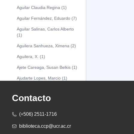
Aguilar Claudia Regina (1)
Aguilar Fernández, Eduardo (7)
Aguilar Salinas, Carlos Alberto
(1)
Aguilera Sanhueza, Ximena (2)
Aguilera, X. (1)
Ajete Careaga, Susan Belkis (1)
Ajudarte Lopes, Marcio (1)
Alarcón Osuna, Moisés Alejandro
(1)
Contacto
Alarcón Sánchez, Alberto (1)
(+506) 2511-1716
Albareda Tiana (1)
biblioteca.ccp@ucr.ac.cr
Alcócer Alfaro, Diana (1)