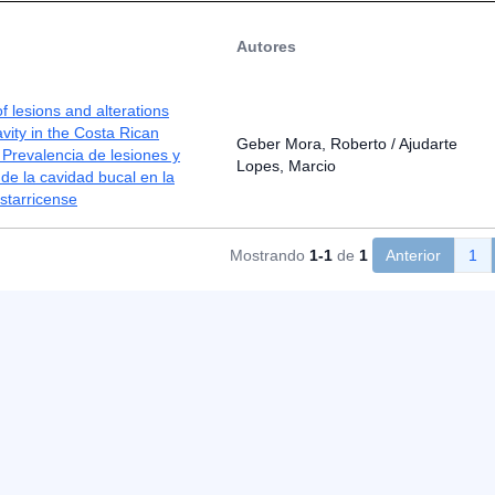
Autores
f lesions and alterations
avity in the Costa Rican
Geber Mora, Roberto / Ajudarte
 Prevalencia de lesiones y
Lopes, Marcio
 de la cavidad bucal en la
starricense
Mostrando
1-1
de
1
Anterior
1