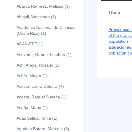
Abarca Ramírez, Melissa (3)
Título
Abigail, Weitzman (1)
Academia Nacional de Ciencias
Prevalence o
(Costa Rica) (1)
of the oral c
population =
ACAN-EFE (1)
alteraciones
población co
Acevedo, Gabriel Esteban (1)
Achí Araya, Rosario (1)
Achío, Mayra (1)
Acosta, Laura Débora (4)
Acosta, Raquel Susana (1)
Acuña, Mario (1)
Adas Saliba, Tania (1)
Agudelo Botero, Marcela (3)