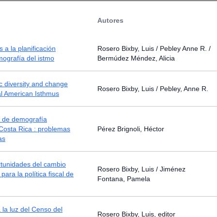
Autores
 a la planificación
Rosero Bixby, Luis / Pebley Anne R. /
emografía del istmo
Bermúdez Méndez, Alicia
 diversity and change
Rosero Bixby, Luis / Pebley, Anne R.
al American Isthmus
s de demografía
 Costa Rica : problemas
Pérez Brignoli, Héctor
as
rtunidades del cambio
Rosero Bixby, Luis / Jiménez
ara la política fiscal de
Fontana, Pamela
 la luz del Censo del
Rosero Bixby, Luis, editor