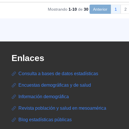
Mostrando
1-10
de
30
Anterior
1
2
Enlaces
Consulta a bases de datos estadísticas
Encuestas demográficas y de salud
Información demográfica
Revista población y salud en mesoamérica
Blog estadísticas públicas