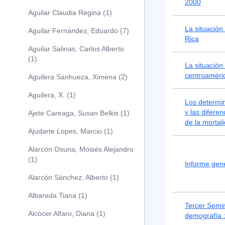
2000
Aguilar Claudia Regina (1)
La situación
Aguilar Fernández, Eduardo (7)
Rica
Aguilar Salinas, Carlos Alberto
(1)
La situación
centroaméri
Aguilera Sanhueza, Ximena (2)
Aguilera, X. (1)
Los determin
y las difere
Ajete Careaga, Susan Belkis (1)
de la mortali
Ajudarte Lopes, Marcio (1)
Alarcón Osuna, Moisés Alejandro
(1)
Informe gen
Alarcón Sánchez, Alberto (1)
Albareda Tiana (1)
Tercer Semi
Alcócer Alfaro, Diana (1)
demografía :