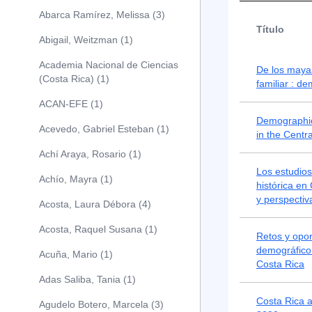
Abarca Ramírez, Melissa (3)
Título
Abigail, Weitzman (1)
Academia Nacional de Ciencias
De los mayas
(Costa Rica) (1)
familiar : d
ACAN-EFE (1)
Demographic
Acevedo, Gabriel Esteban (1)
in the Centr
Achí Araya, Rosario (1)
Los estudio
Achío, Mayra (1)
histórica en
y perspectiv
Acosta, Laura Débora (4)
Acosta, Raquel Susana (1)
Retos y opo
demográfico p
Acuña, Mario (1)
Costa Rica
Adas Saliba, Tania (1)
Costa Rica a
Agudelo Botero, Marcela (3)