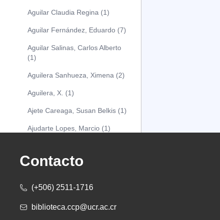
Aguilar Claudia Regina (1)
Aguilar Fernández, Eduardo (7)
Aguilar Salinas, Carlos Alberto
(1)
Aguilera Sanhueza, Ximena (2)
Aguilera, X. (1)
Ajete Careaga, Susan Belkis (1)
Ajudarte Lopes, Marcio (1)
Alarcón Osuna, Moisés Alejandro
(1)
Contacto
Alarcón Sánchez, Alberto (1)
(+506) 2511-1716
Albareda Tiana (1)
biblioteca.ccp@ucr.ac.cr
Alcócer Alfaro, Diana (1)