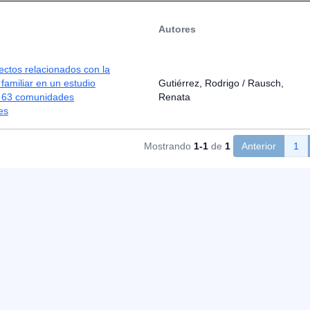
Autores
ctos relacionados con la
 familiar en un estudio
Gutiérrez, Rodrigo / Rausch,
n 63 comunidades
Renata
es
Mostrando
1-1
de
1
Anterior
1