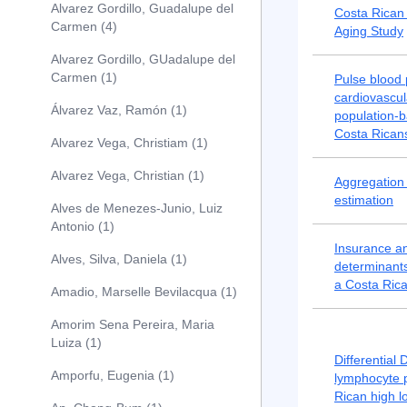
Alvarez Gordillo, Guadalupe del
Costa Rican
Carmen (4)
Aging Study
Alvarez Gordillo, GUadalupe del
Carmen (1)
Pulse blood
cardiovascula
Álvarez Vaz, Ramón (1)
population-b
Costa Rican
Alvarez Vega, Christiam (1)
Alvarez Vega, Christian (1)
Aggregation 
estimation
Alves de Menezes-Junio, Luiz
Antonio (1)
Insurance a
Alves, Silva, Daniela (1)
determinants 
a Costa Ric
Amadio, Marselle Bevilacqua (1)
Amorim Sena Pereira, Maria
Luiza (1)
Differential
Amporfu, Eugenia (1)
lymphocyte p
Rican high l