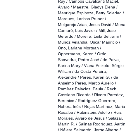
Ruy / Campos Cavalcanti Maciel,
Álvaro / Maestre, Gladys Elena /
Manrique Espinoza, Betty Soledad /
Marques, Larissa Pruner /
Melgarejo Arias, Jesus David / Mena
Camaré, Luis Javier / Mill, Jose
Gerardo / Moreira, Leila Beltrami /
Muñoz Velandia, Oscar Mauricio /
Ono, Lariane Mortean /
Oppermann, Karen / Ortiz
Saavedra, Pedro José / de Paiva,
Karina Mary / Viana Peixoto, Sérgio
William / da Costa Pereira,
Alexandre / Peres, Karen G. / de
Anselmo Peres, Marco Aurelio /
Ramírez Palacios, Paula / Rech,
Cassiano Ricardo / Rivera Paredez,
Berenice / Rodríguez Guerrero,
Nohora Inés / Rojas Martínez, Maria
Rosalba / Rubinstein, Adolfo / Ruiz
Morales, Álvaro de Jesus / Salazar,
Martin R. / Salinas Rodríguez, Aarón
/ Nájera Salmerón, Jorge Alberto /