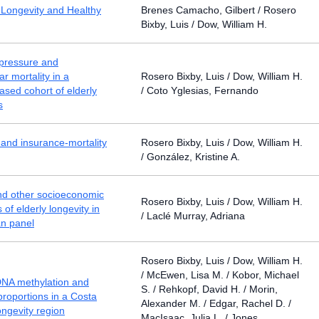
 Longevity and Healthy
Brenes Camacho, Gilbert / Rosero
Bixby, Luis / Dow, William H.
 pressure and
r mortality in a
Rosero Bixby, Luis / Dow, William H.
ased cohort of elderly
/ Coto Yglesias, Fernando
s
and insurance-mortality
Rosero Bixby, Luis / Dow, William H.
/ González, Kristine A.
nd other socioeconomic
Rosero Bixby, Luis / Dow, William H.
of elderly longevity in
/ Laclé Murray, Adriana
an panel
Rosero Bixby, Luis / Dow, William H.
/ McEwen, Lisa M. / Kobor, Michael
 DNA methylation and
S. / Rehkopf, David H. / Morin,
roportions in a Costa
Alexander M. / Edgar, Rachel D. /
ongevity region
MacIsaac, Julia L. / Jones,