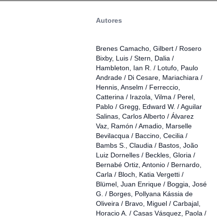
Autores
Brenes Camacho, Gilbert / Rosero
Bixby, Luis / Stern, Dalia /
Hambleton, Ian R. / Lotufo, Paulo
Andrade / Di Cesare, Mariachiara /
Hennis, Anselm / Ferreccio,
Catterina / Irazola, Vilma / Perel,
Pablo / Gregg, Edward W. / Aguilar
Salinas, Carlos Alberto / Álvarez
Vaz, Ramón / Amadio, Marselle
Bevilacqua / Baccino, Cecilia /
Bambs S., Claudia / Bastos, João
Luiz Dornelles / Beckles, Gloria /
Bernabé Ortiz, Antonio / Bernardo,
Carla / Bloch, Katia Vergetti /
Blümel, Juan Enrique / Boggia, José
G. / Borges, Pollyana Kássia de
Oliveira / Bravo, Miguel / Carbajal,
Horacio A. / Casas Vásquez, Paola /