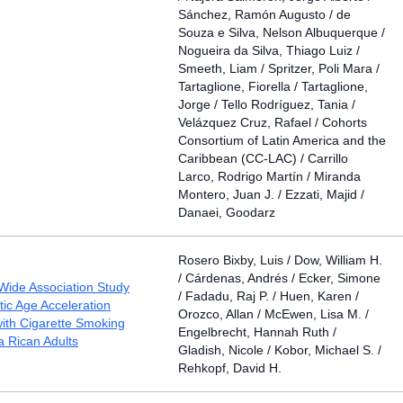
Sánchez, Ramón Augusto / de
Souza e Silva, Nelson Albuquerque /
Nogueira da Silva, Thiago Luiz /
Smeeth, Liam / Spritzer, Poli Mara /
Tartaglione, Fiorella / Tartaglione,
Jorge / Tello Rodríguez, Tania /
Velázquez Cruz, Rafael / Cohorts
Consortium of Latin America and the
Caribbean (CC-LAC) / Carrillo
Larco, Rodrigo Martín / Miranda
Montero, Juan J. / Ezzati, Majid /
Danaei, Goodarz
Rosero Bixby, Luis / Dow, William H.
/ Cárdenas, Andrés / Ecker, Simone
ide Association Study
/ Fadadu, Raj P. / Huen, Karen /
ic Age Acceleration
Orozco, Allan / McEwen, Lisa M. /
ith Cigarette Smoking
Engelbrecht, Hannah Ruth /
 Rican Adults
Gladish, Nicole / Kobor, Michael S. /
Rehkopf, David H.