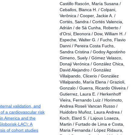
Castillo Rascón, María Susana /
Ceballos, Blanca H. / Colpani,
Verônica / Cooper, Jackie A. /
Cortés, Sandra / Cortés Valencia,
Adrián / de Sá Cunha, Roberto /
d'Orsi, Eleonora / Dow, William H. /
Espeche, Walter G. / Fuchs, Flavio
Danni / Pereira Costa Fuchs,
Sandra Cristina / Godoy Agostinho
Gimeno, Suely / Gómez Velasco,
Donaji Verónica / González Chica,
David Alejandro / González
Villalpando, Clicerio / González
Villalpando, María Elena / Grazioli,
Gonzalo / Guerra, Ricardo Oliveira /
Gutierrez, Laura E. / Herkenhoff
Vieira, Fernando Luiz / Horimoto,
nternal validation, and
Andrea Roseli Vancan Russo /
 of a cardiovascular risk
Huidobro Muñoz, Laura Andrea /
tin America and the
Koch, Elard S. / Lajous Loaeza,
Globorisk-LAC): A
Martin / Furtado de Lima e Costa,
sis of cohort studies
Maria Fernanda / López Ridaura,