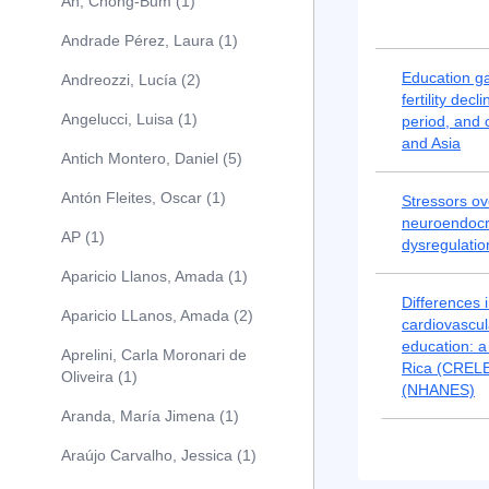
An, Chong-Bum (1)
Andrade Pérez, Laura (1)
Education ga
Andreozzi, Lucía (2)
fertility dec
Angelucci, Luisa (1)
period, and 
and Asia
Antich Montero, Daniel (5)
Antón Fleites, Oscar (1)
Stressors ov
neuroendocr
AP (1)
dysregulatio
Aparicio Llanos, Amada (1)
Differences i
Aparicio LLanos, Amada (2)
cardiovascula
education: a
Aprelini, Carla Moronari de
Rica (CRELE
Oliveira (1)
(NHANES)
Aranda, María Jimena (1)
Araújo Carvalho, Jessica (1)