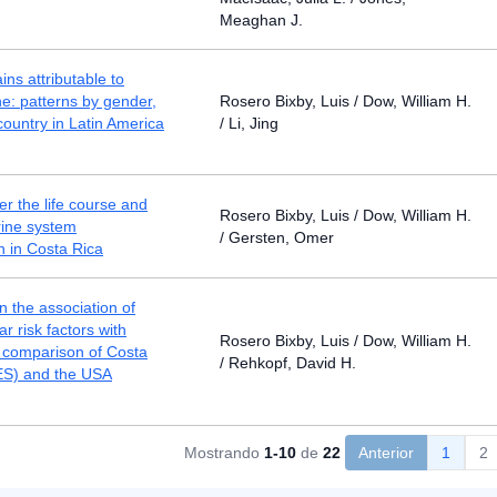
Meaghan J.
ins attributable to
line: patterns by gender,
Rosero Bixby, Luis / Dow, William H.
country in Latin America
/ Li, Jing
er the life course and
Rosero Bixby, Luis / Dow, William H.
ine system
/ Gersten, Omer
n in Costa Rica
n the association of
r risk factors with
Rosero Bixby, Luis / Dow, William H.
 comparison of Costa
/ Rehkopf, David H.
S) and the USA
Mostrando
1-10
de
22
Anterior
1
2