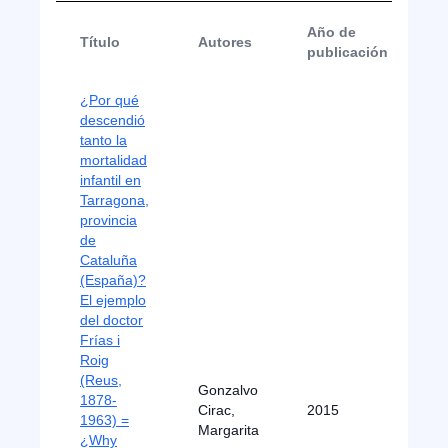
Año de
Título
Autores
T
publicación
¿Por qué
descendió
tanto la
mortalidad
infantil en
Tarragona,
provincia
de
Cataluña
(España)?
El ejemplo
del doctor
Frías i
Roig
(Reus,
Gonzalvo
1878-
Cirac,
2015
Ar
1963) =
Margarita
¿Why