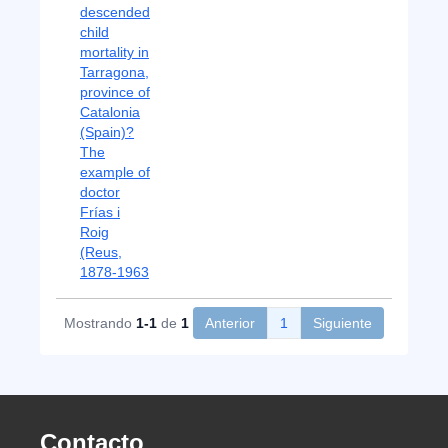
descended
child
mortality in
Tarragona,
province of
Catalonia
(Spain)?
The
example of
doctor
Frías i
Roig
(Reus,
1878-1963
Mostrando
1-1
de
1
Anterior
1
Siguiente
Contacto