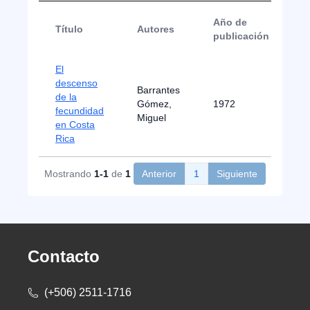
Año de
Título
Autores
T
publicación
El
descenso
Barrantes
de la
Gómez,
1972
T
fecundidad
Miguel
en Costa
Rica
Mostrando
1-1
de
1
Anterior
1
Siguiente
Contacto
(+506) 2511-1716