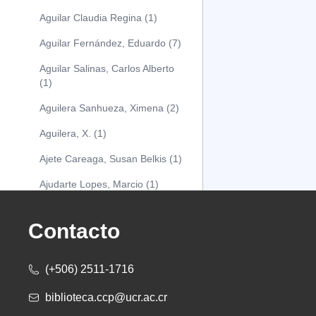
Aguilar Claudia Regina (1)
Aguilar Fernández, Eduardo (7)
Aguilar Salinas, Carlos Alberto
(1)
Aguilera Sanhueza, Ximena (2)
Aguilera, X. (1)
Ajete Careaga, Susan Belkis (1)
Ajudarte Lopes, Marcio (1)
Alarcón Osuna, Moisés Alejandro
(1)
Contacto
Alarcón Sánchez, Alberto (1)
(+506) 2511-1716
Albareda Tiana (1)
biblioteca.ccp@ucr.ac.cr
Alcócer Alfaro, Diana (1)