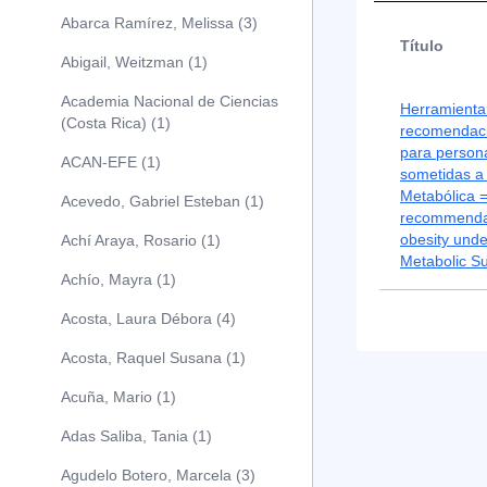
Abarca Ramírez, Melissa (3)
Título
Abigail, Weitzman (1)
Academia Nacional de Ciencias
Herramienta 
(Costa Rica) (1)
recomendaci
para person
ACAN-EFE (1)
sometidas a 
Metabólica =
Acevedo, Gabriel Esteban (1)
recommendat
obesity unde
Achí Araya, Rosario (1)
Metabolic S
Achío, Mayra (1)
Acosta, Laura Débora (4)
Acosta, Raquel Susana (1)
Acuña, Mario (1)
Adas Saliba, Tania (1)
Agudelo Botero, Marcela (3)