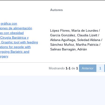
Autores
gráfica con
ones de alimentación
López Flores, María de Lourdes /
as con obesidad
García González, Claudia Lizett /
Cirugía Bariátrica y
Aldana Aguiñaga, Soledad Aldana /
 Graphic tool with feeding
Sánchez Muñoz, Martha Patricia /
ions for people with
Salinas Barragán, Adrián
rgoing Bariatric and
urgery
Mostrando
1-1
de
1
Anterior
1