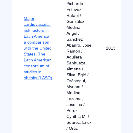
Pichardo
Estevez,
Rafael /
Major
González
cardiovascular
Medina,
risk factors in
Angel /
Latin America:
Sánchez
a comparison
Abanro, José
with the United
2013
Ramón /
States. The
Aguilera
Latin American
Sanhueza,
consortium of
Ximena /
studies in
Silva, Eglé /
obesity (LASO)
Oróstegui,
Myriam /
Medina
Lezama,
Josefina /
Pérez,
Cynthia M. /
Suárez, Erick
/ Ortiz