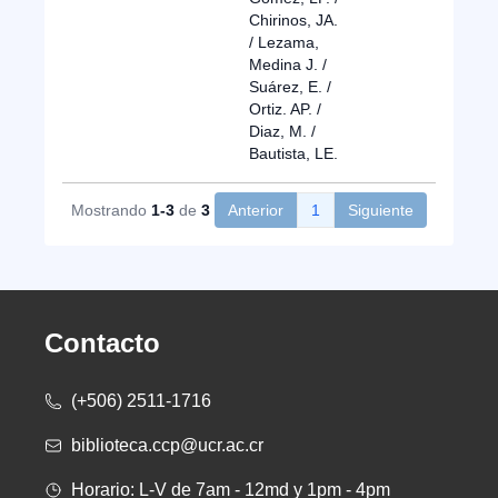
Chirinos, JA.
/ Lezama,
Medina J. /
Suárez, E. /
Ortiz. AP. /
Diaz, M. /
Bautista, LE.
Mostrando
1-3
de
3
Anterior
1
Siguiente
Contacto
(+506) 2511-1716
biblioteca.ccp@ucr.ac.cr
Horario: L-V de 7am - 12md y 1pm - 4pm