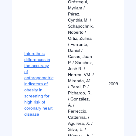
Oróstegui,
Myriam /
Pérez,
Cynthia M. /
Schapochnik,
Noberto /
Ortiz, Zulma
/ Ferrante,
Daniel /
Interethnic
Casas, Juan
differences in
P. / Sánchez,
the accuracy
José R. /
of
Herrea, VM. /
anthropometric
Miranda, JJ.
indicators of
2009
/ Perel, P. /
obesity in
Pichardo, R.
screening for
/ González,
high risk of
A. /
coronary heart
Ferreccio,
disease
Catterina. /
Aguilera, X. /
Silva, E. /
Gómez, LF. /