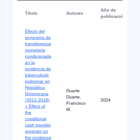
Año de
Título
Autores
publicación
Efecto del
programa de
transferencia
monetaria
condicionada
en la
incidencia de
tuberculosis
pulmonar en
República
Duarte
Dominicana
Duarte,
(2012-2018)
2024
Francisco
= Effect of
M.
the
conditional
cash transfer
program on
the incidence