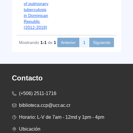
of pulmonary
tuberculosis
in Dominican
Republic
(2012-2018)
Mostrando
1-1
de
1
Anterior
1
Siguiente
Contacto
(+506) 2511-1716
biblioteca.ccp@ucr.ac.cr
Horario: L-V de 7am - 12md y 1pm - 4pm
Ubicación