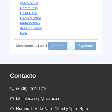
years old in
Community
Child Care
Centers inthe
Metropolitan
Area of Costa
Rica
Mostrando
1-1
de
1
Anterior
1
Siguiente
Contacto
(+506) 2511-1716
biblioteca.ccp@ucr.ac.cr
Horario: L-V de 7am - 12md y 1pm - 4pm