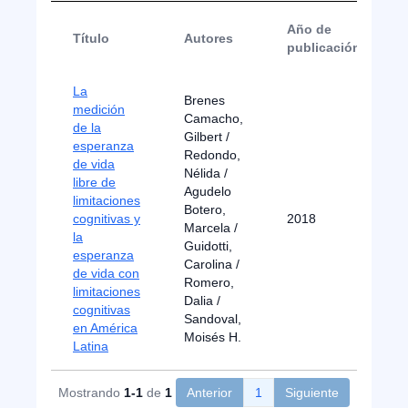
Año de
Título
Autores
publicación
La
Brenes
medición
Camacho,
de la
Gilbert /
esperanza
Redondo,
de vida
Nélida /
libre de
Agudelo
limitaciones
Botero,
cognitivas y
2018
Marcela /
la
Guidotti,
esperanza
Carolina /
de vida con
Romero,
limitaciones
Dalia /
cognitivas
Sandoval,
en América
Moisés H.
Latina
Mostrando
1-1
de
1
Anterior
1
Siguiente