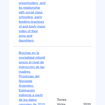
preschoolers, and
its relationship
with social class,
schooling, early
feeding practices
of and body mass
index of their
sons and
daughters
Brechas en la
mortalidad infantil
según el nivel de
instrucción de las
madres.
Provincias del
Noroeste
Argentino.
Estimación
indirecta a partir
de los datos
Torres
censales de 2010
Víctor
2020