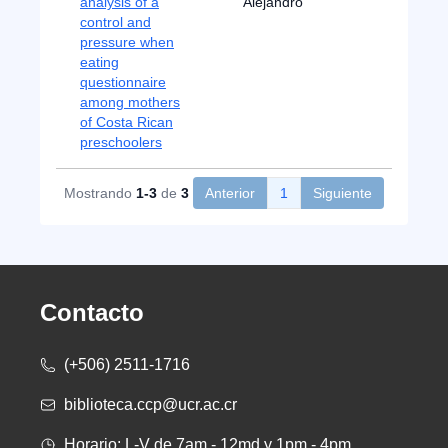
analysis of a
Alejandro
control and
pressure when
eating
questionnaire
among mothers
of Costa Rican
preschoolers
Mostrando
1-3
de
3
Anterior
1
Siguiente
Contacto
(+506) 2511-1716
biblioteca.ccp@ucr.ac.cr
Horario: L-V de 7am - 12md y 1pm - 4pm