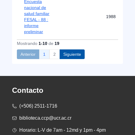
Encuesta
nacional de
salud familiar
1988
FESAL - 88 :
informe
preliminar
Mostrando
1-10
de
19
Anterior
1
2
Siguiente
Contacto
(+506) 2511-1716
biblioteca.ccp@ucr.ac.cr
Horario: L-V de 7am - 12md y 1pm - 4pm