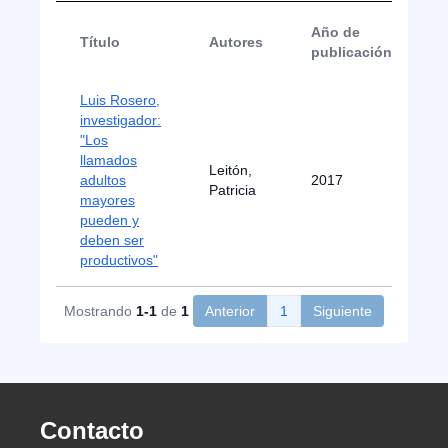
Año de
Título
Autores
T
publicación
Luis Rosero,
investigador:
"Los
llamados
N
Leitón,
adultos
2017
d
Patricia
mayores
P
pueden y
deben ser
productivos"
Mostrando
1-1
de
1
Anterior
1
Siguiente
Contacto