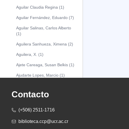
Aguilar Claudia Regina (1)
Aguilar Fernández, Eduardo (7)
Aguilar Salinas, Carlos Alberto
(1)
Aguilera Sanhueza, Ximena (2)
Aguilera, X. (1)
Ajete Careaga, Susan Belkis (1)
Ajudarte Lopes, Marcio (1)
Alarcón Osuna, Moisés Alejandro
(1)
Contacto
Alarcón Sánchez, Alberto (1)
(+506) 2511-1716
Albareda Tiana (1)
biblioteca.ccp@ucr.ac.cr
Alcócer Alfaro, Diana (1)