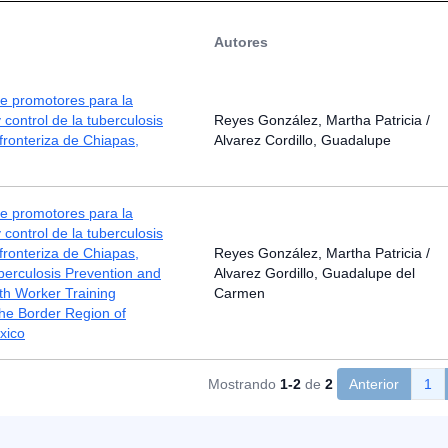
Autores
e promotores para la
 control de la tuberculosis
Reyes González, Martha Patricia /
 fronteriza de Chiapas,
Alvarez Cordillo, Guadalupe
e promotores para la
 control de la tuberculosis
 fronteriza de Chiapas,
Reyes González, Martha Patricia /
berculosis Prevention and
Alvarez Gordillo, Guadalupe del
th Worker Training
Carmen
he Border Region of
xico
Mostrando
1-2
de
2
Anterior
1