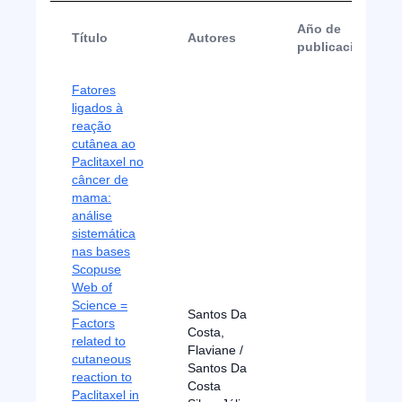
Año de
Título
Autores
publicación
Fatores
ligados à
reação
cutânea ao
Paclitaxel no
câncer de
mama:
análise
sistemática
nas bases
Scopuse
Web of
Science =
Santos Da
Factors
Costa,
related to
Flaviane /
cutaneous
Santos Da
reaction to
Costa
Paclitaxel in