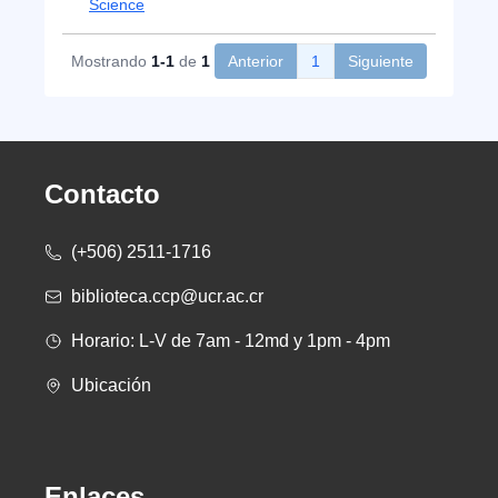
Science
Mostrando
1-1
de
1
Anterior
1
Siguiente
Contacto
(+506) 2511-1716
biblioteca.ccp@ucr.ac.cr
Horario: L-V de 7am - 12md y 1pm - 4pm
Ubicación
Enlaces