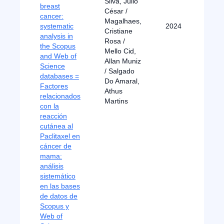
Silva, Júlio
breast
César /
cancer:
Magalhaes,
systematic
2024
Cristiane
analysis in
Rosa /
the Scopus
Mello Cid,
and Web of
Allan Muniz
Science
/ Salgado
databases =
Do Amaral,
Factores
Athus
relacionados
Martins
con la
reacción
cutánea al
Paclitaxel en
cáncer de
mama:
análisis
sistemático
en las bases
de datos de
Scopus y
Web of